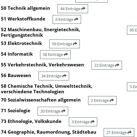
50 Technik allgemein
44 Einträge
51 Werkstoffkunde
6 Einträge
52 Maschinenbau, Energietechnik,
95 
Fertigungstechnik
53 Elektrotechnik
59 Einträge
54 Informatik
58 Einträge
55 Verkehrstechnik, Verkehrswesen
23 Einträge
56 Bauwesen
34 Einträge
58 Chemische Technik, Umwelttechnik,
5 E
verschiedene Technologien
70 Sozialwissenschaften allgemein
2 Einträge
71 Soziologie
20 Einträge
73 Ethnologie, Volkskunde
3 Einträge
74 Geographie, Raumordnung, Städtebau
21 Einträge