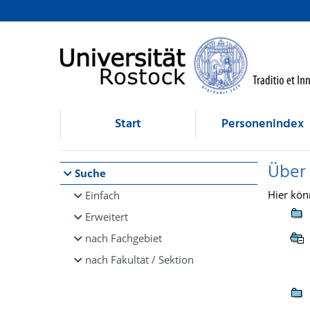
Browsen
direkt zum Inhalt
Start
Personenindex
Über
Suche
Hier kön
Einfach
Erweitert
nach Fachgebiet
nach Fakultät / Sektion