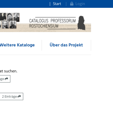
Start
Login
Weitere Kataloge
Über das Projekt
et suchen.
räge
2 Einträge