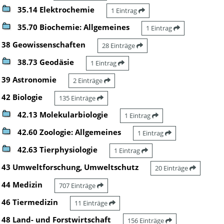
35.14 Elektrochemie
1 Eintrag
35.70 Biochemie: Allgemeines
1 Eintrag
38 Geowissenschaften
28 Einträge
38.73 Geodäsie
1 Eintrag
39 Astronomie
2 Einträge
42 Biologie
135 Einträge
42.13 Molekularbiologie
1 Eintrag
42.60 Zoologie: Allgemeines
1 Eintrag
42.63 Tierphysiologie
1 Eintrag
43 Umweltforschung, Umweltschutz
20 Einträge
44 Medizin
707 Einträge
46 Tiermedizin
11 Einträge
48 Land- und Forstwirtschaft
156 Einträge