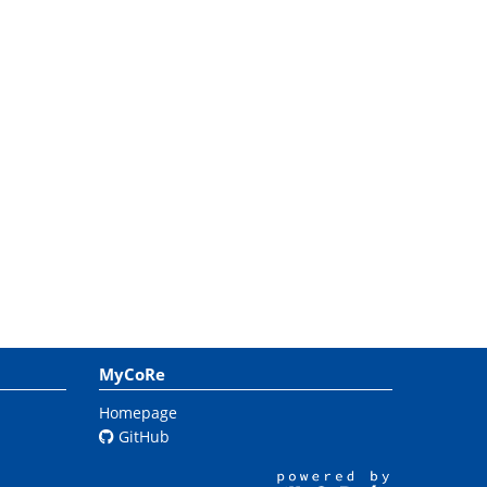
MyCoRe
Homepage
GitHub