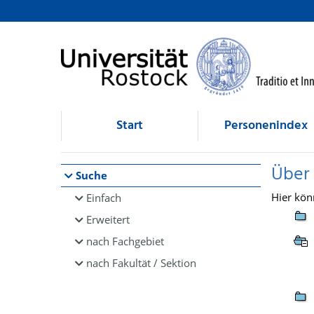
Browsen
direkt zum Inhalt
Start
Personenindex
Über
Suche
Hier kön
Einfach
Erweitert
nach Fachgebiet
nach Fakultät / Sektion