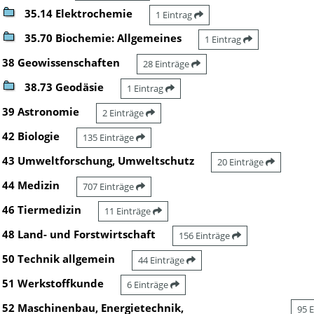
35.14 Elektrochemie
1 Eintrag
35.70 Biochemie: Allgemeines
1 Eintrag
38 Geowissenschaften
28 Einträge
38.73 Geodäsie
1 Eintrag
39 Astronomie
2 Einträge
42 Biologie
135 Einträge
43 Umweltforschung, Umweltschutz
20 Einträge
44 Medizin
707 Einträge
46 Tiermedizin
11 Einträge
48 Land- und Forstwirtschaft
156 Einträge
50 Technik allgemein
44 Einträge
51 Werkstoffkunde
6 Einträge
52 Maschinenbau, Energietechnik,
95 