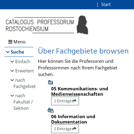
Browsen
Start
Login
direkt zum Inhalt
Menü
Über Fachgebiete browsen
Suche
Hier können Sie die Professoren und
Einfach
Professorinnen nach Ihrem Fachgebiet
Erweitert
suchen.
nach
Fachgebiet
05 Kommunikations- und
Medienwissenschaften
nach
2 Einträge
Fakultät /
Sektion
06 Information und
Dokumentation
2 Einträge