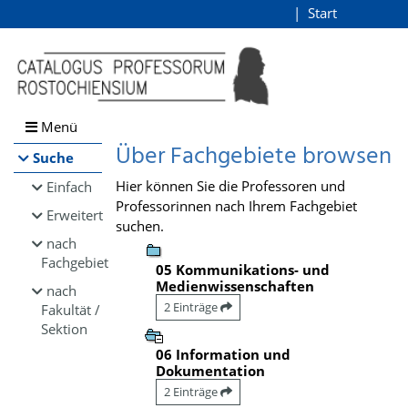
Browsen
Start
Login
direkt zum Inhalt
Menü
Über Fachgebiete browsen
Suche
Hier können Sie die Professoren und
Einfach
Professorinnen nach Ihrem Fachgebiet
Erweitert
suchen.
nach
Fachgebiet
05 Kommunikations- und
Medienwissenschaften
nach
2 Einträge
Fakultät /
Sektion
06 Information und
Dokumentation
2 Einträge