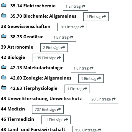
35.14 Elektrochemie
1 Eintrag
35.70 Biochemie: Allgemeines
1 Eintrag
38 Geowissenschaften
28 Einträge
38.73 Geodäsie
1 Eintrag
39 Astronomie
2 Einträge
42 Biologie
135 Einträge
42.13 Molekularbiologie
1 Eintrag
42.60 Zoologie: Allgemeines
1 Eintrag
42.63 Tierphysiologie
1 Eintrag
43 Umweltforschung, Umweltschutz
20 Einträge
44 Medizin
707 Einträge
46 Tiermedizin
11 Einträge
48 Land- und Forstwirtschaft
156 Einträge