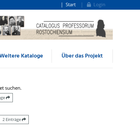
Start
Login
Weitere Kataloge
Über das Projekt
et suchen.
räge
2 Einträge