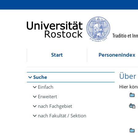
Browsen
direkt zum Inhalt
Start
Personenindex
Über
Suche
Hier kön
Einfach
Erweitert
nach Fachgebiet
nach Fakultät / Sektion