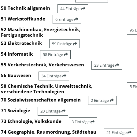
50 Technik allgemein
44 Einträge
51 Werkstoffkunde
6 Einträge
52 Maschinenbau, Energietechnik,
95 
Fertigungstechnik
53 Elektrotechnik
59 Einträge
54 Informatik
58 Einträge
55 Verkehrstechnik, Verkehrswesen
23 Einträge
56 Bauwesen
34 Einträge
58 Chemische Technik, Umwelttechnik,
5 E
verschiedene Technologien
70 Sozialwissenschaften allgemein
2 Einträge
71 Soziologie
20 Einträge
73 Ethnologie, Volkskunde
3 Einträge
74 Geographie, Raumordnung, Städtebau
21 Einträge