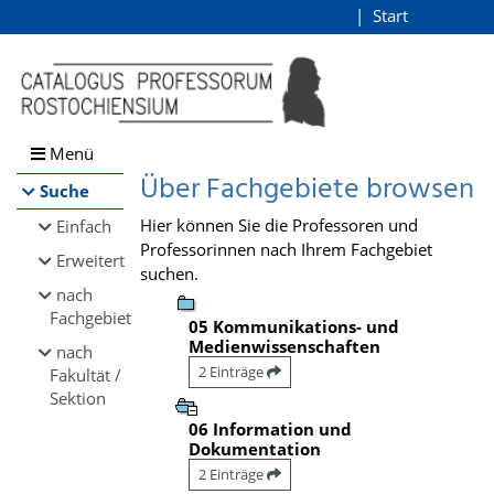
Browsen
Start
Login
direkt zum Inhalt
Menü
Über Fachgebiete browsen
Suche
Hier können Sie die Professoren und
Einfach
Professorinnen nach Ihrem Fachgebiet
Erweitert
suchen.
nach
Fachgebiet
05 Kommunikations- und
Medienwissenschaften
nach
2 Einträge
Fakultät /
Sektion
06 Information und
Dokumentation
2 Einträge