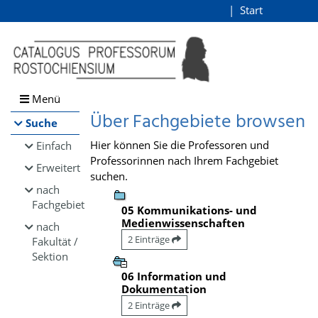
Browsen
Start
Login
direkt zum Inhalt
Menü
Über Fachgebiete browsen
Suche
Hier können Sie die Professoren und
Einfach
Professorinnen nach Ihrem Fachgebiet
Erweitert
suchen.
nach
Fachgebiet
05 Kommunikations- und
Medienwissenschaften
nach
2 Einträge
Fakultät /
Sektion
06 Information und
Dokumentation
2 Einträge