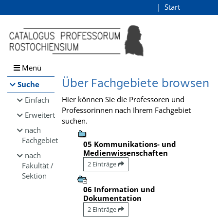
Browsen
Start
Login
direkt zum Inhalt
Menü
Über Fachgebiete browsen
Suche
Hier können Sie die Professoren und
Einfach
Professorinnen nach Ihrem Fachgebiet
Erweitert
suchen.
nach
Fachgebiet
05 Kommunikations- und
Medienwissenschaften
nach
2 Einträge
Fakultät /
Sektion
06 Information und
Dokumentation
2 Einträge