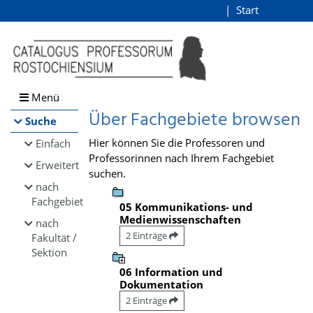
Browsen
Start
Login
direkt zum Inhalt
Menü
Über Fachgebiete browsen
Suche
Hier können Sie die Professoren und
Einfach
Professorinnen nach Ihrem Fachgebiet
Erweitert
suchen.
nach
Fachgebiet
05 Kommunikations- und
Medienwissenschaften
nach
2 Einträge
Fakultät /
Sektion
06 Information und
Dokumentation
2 Einträge