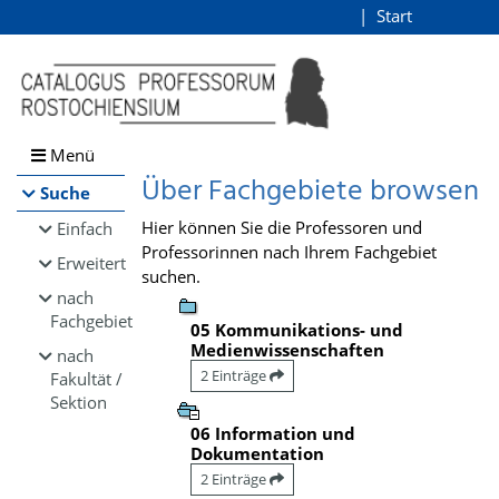
Browsen
Start
Login
direkt zum Inhalt
Menü
Über Fachgebiete browsen
Suche
Hier können Sie die Professoren und
Einfach
Professorinnen nach Ihrem Fachgebiet
Erweitert
suchen.
nach
Fachgebiet
05 Kommunikations- und
Medienwissenschaften
nach
2 Einträge
Fakultät /
Sektion
06 Information und
Dokumentation
2 Einträge