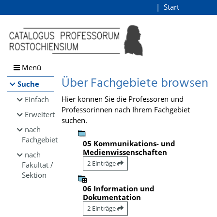
Browsen
Start
Login
direkt zum Inhalt
Menü
Über Fachgebiete browsen
Suche
Hier können Sie die Professoren und
Einfach
Professorinnen nach Ihrem Fachgebiet
Erweitert
suchen.
nach
Fachgebiet
05 Kommunikations- und
Medienwissenschaften
nach
2 Einträge
Fakultät /
Sektion
06 Information und
Dokumentation
2 Einträge