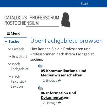
Browsen
Start
Login
direkt zum Inhalt
Menü
Über Fachgebiete browsen
Suche
Hier können Sie die Professoren und
Einfach
Professorinnen nach Ihrem Fachgebiet
Erweitert
suchen.
nach
Fachgebiet
05 Kommunikations- und
Medienwissenschaften
nach
2 Einträge
Fakultät /
Sektion
06 Information und
Dokumentation
2 Einträge