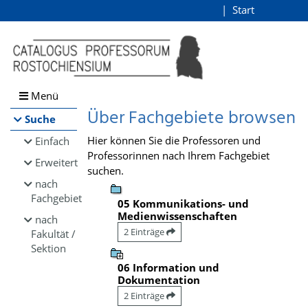
Browsen
Start
Login
direkt zum Inhalt
Menü
Über Fachgebiete browsen
Suche
Hier können Sie die Professoren und
Einfach
Professorinnen nach Ihrem Fachgebiet
Erweitert
suchen.
nach
Fachgebiet
05 Kommunikations- und
Medienwissenschaften
nach
2 Einträge
Fakultät /
Sektion
06 Information und
Dokumentation
2 Einträge