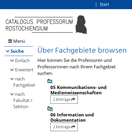
Browsen
Start
Login
direkt zum Inhalt
Menü
Über Fachgebiete browsen
Suche
Hier können Sie die Professoren und
Einfach
Professorinnen nach Ihrem Fachgebiet
Erweitert
suchen.
nach
Fachgebiet
05 Kommunikations- und
Medienwissenschaften
nach
2 Einträge
Fakultät /
Sektion
06 Information und
Dokumentation
2 Einträge