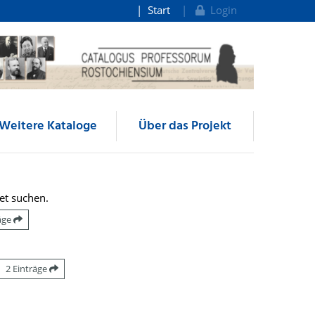
Start
Login
Weitere Kataloge
Über das Projekt
et suchen.
räge
2 Einträge