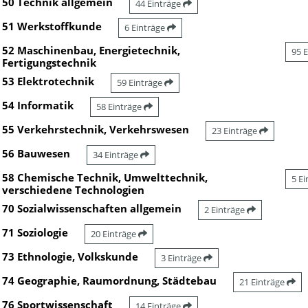
50 Technik allgemein
44 Einträge
51 Werkstoffkunde
6 Einträge
52 Maschinenbau, Energietechnik,
95 
Fertigungstechnik
53 Elektrotechnik
59 Einträge
54 Informatik
58 Einträge
55 Verkehrstechnik, Verkehrswesen
23 Einträge
56 Bauwesen
34 Einträge
58 Chemische Technik, Umwelttechnik,
5 E
verschiedene Technologien
70 Sozialwissenschaften allgemein
2 Einträge
71 Soziologie
20 Einträge
73 Ethnologie, Volkskunde
3 Einträge
74 Geographie, Raumordnung, Städtebau
21 Einträge
76 Sportwissenschaft
14 Einträge