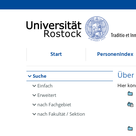
Browsen
direkt zum Inhalt
Start
Personenindex
Über
Suche
Hier kön
Einfach
Erweitert
nach Fachgebiet
nach Fakultät / Sektion