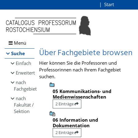
Browsen
Start
Login
direkt zum Inhalt
Menü
Über Fachgebiete browsen
Suche
Hier können Sie die Professoren und
Einfach
Professorinnen nach Ihrem Fachgebiet
Erweitert
suchen.
nach
Fachgebiet
05 Kommunikations- und
Medienwissenschaften
nach
2 Einträge
Fakultät /
Sektion
06 Information und
Dokumentation
2 Einträge