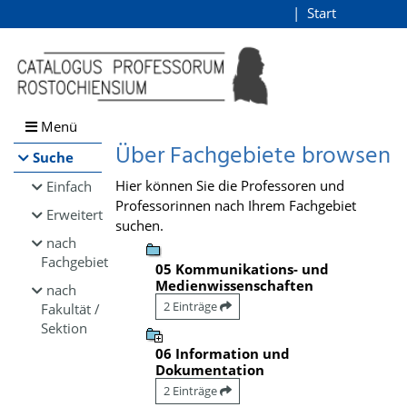
Browsen
Start
Login
direkt zum Inhalt
Menü
Über Fachgebiete browsen
Suche
Hier können Sie die Professoren und
Einfach
Professorinnen nach Ihrem Fachgebiet
Erweitert
suchen.
nach
Fachgebiet
05 Kommunikations- und
Medienwissenschaften
nach
2 Einträge
Fakultät /
Sektion
06 Information und
Dokumentation
2 Einträge