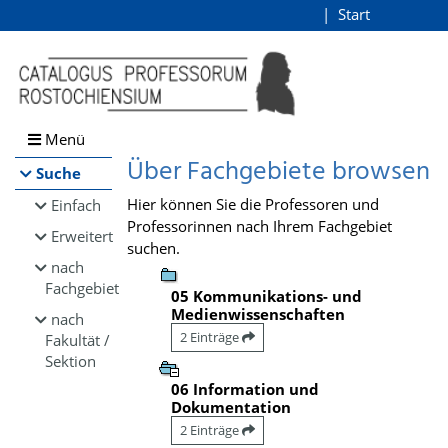
Browsen
Start
Login
direkt zum Inhalt
Menü
Über Fachgebiete browsen
Suche
Hier können Sie die Professoren und
Einfach
Professorinnen nach Ihrem Fachgebiet
Erweitert
suchen.
nach
Fachgebiet
05 Kommunikations- und
Medienwissenschaften
nach
2 Einträge
Fakultät /
Sektion
06 Information und
Dokumentation
2 Einträge