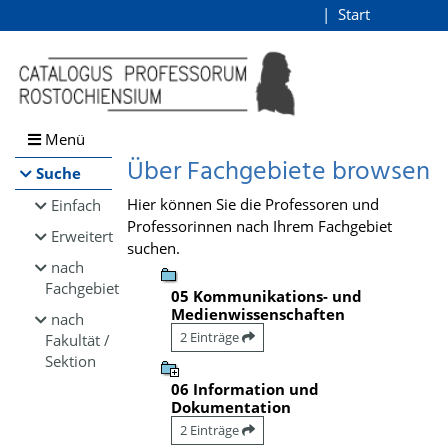
Browsen
Start
Login
direkt zum Inhalt
Menü
Über Fachgebiete browsen
Suche
Hier können Sie die Professoren und
Einfach
Professorinnen nach Ihrem Fachgebiet
Erweitert
suchen.
nach
Fachgebiet
05 Kommunikations- und
Medienwissenschaften
nach
2 Einträge
Fakultät /
Sektion
06 Information und
Dokumentation
2 Einträge