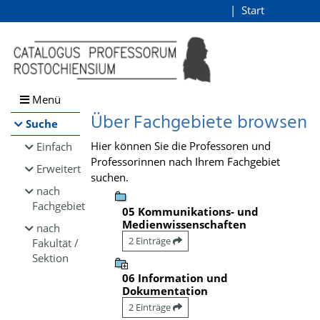
Browsen
Start
Login
direkt zum Inhalt
Menü
Über Fachgebiete browsen
Suche
Hier können Sie die Professoren und
Einfach
Professorinnen nach Ihrem Fachgebiet
Erweitert
suchen.
nach
Fachgebiet
05 Kommunikations- und
Medienwissenschaften
nach
2 Einträge
Fakultät /
Sektion
06 Information und
Dokumentation
2 Einträge