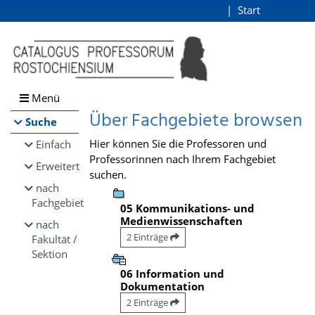
Browsen
Start
Login
direkt zum Inhalt
Menü
Über Fachgebiete browsen
Suche
Hier können Sie die Professoren und
Einfach
Professorinnen nach Ihrem Fachgebiet
Erweitert
suchen.
nach
Fachgebiet
05 Kommunikations- und
Medienwissenschaften
nach
2 Einträge
Fakultät /
Sektion
06 Information und
Dokumentation
2 Einträge