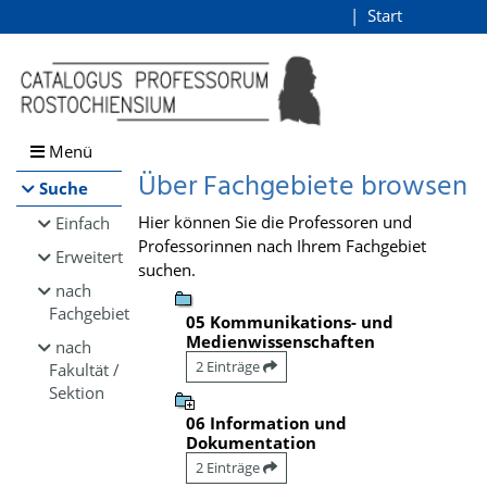
Browsen
Start
Login
direkt zum Inhalt
Menü
Über Fachgebiete browsen
Suche
Hier können Sie die Professoren und
Einfach
Professorinnen nach Ihrem Fachgebiet
Erweitert
suchen.
nach
Fachgebiet
05 Kommunikations- und
Medienwissenschaften
nach
2 Einträge
Fakultät /
Sektion
06 Information und
Dokumentation
2 Einträge