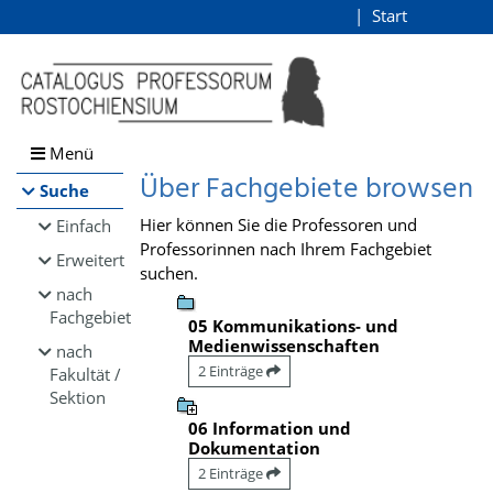
Browsen
Start
Login
direkt zum Inhalt
Menü
Über Fachgebiete browsen
Suche
Hier können Sie die Professoren und
Einfach
Professorinnen nach Ihrem Fachgebiet
Erweitert
suchen.
nach
Fachgebiet
05 Kommunikations- und
Medienwissenschaften
nach
2 Einträge
Fakultät /
Sektion
06 Information und
Dokumentation
2 Einträge