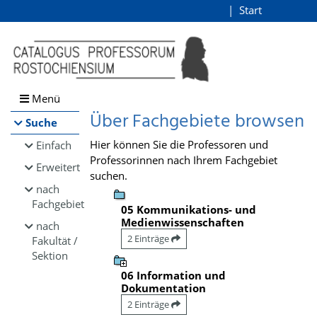
Browsen
Start
Login
direkt zum Inhalt
Menü
Über Fachgebiete browsen
Suche
Hier können Sie die Professoren und
Einfach
Professorinnen nach Ihrem Fachgebiet
Erweitert
suchen.
nach
Fachgebiet
05 Kommunikations- und
Medienwissenschaften
nach
2 Einträge
Fakultät /
Sektion
06 Information und
Dokumentation
2 Einträge