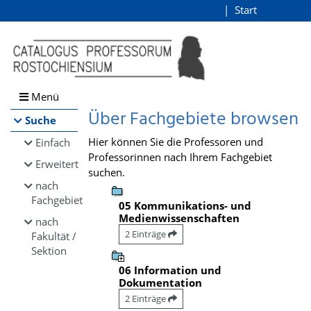
Browsen
Start
Login
direkt zum Inhalt
Menü
Über Fachgebiete browsen
Suche
Hier können Sie die Professoren und
Einfach
Professorinnen nach Ihrem Fachgebiet
Erweitert
suchen.
nach
Fachgebiet
05 Kommunikations- und
Medienwissenschaften
nach
2 Einträge
Fakultät /
Sektion
06 Information und
Dokumentation
2 Einträge