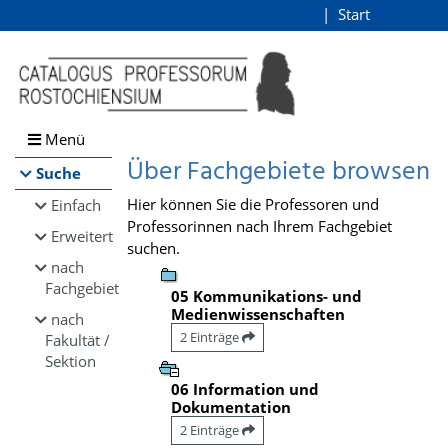
Browsen
Start
Login
direkt zum Inhalt
Menü
Über Fachgebiete browsen
Suche
Hier können Sie die Professoren und
Einfach
Professorinnen nach Ihrem Fachgebiet
Erweitert
suchen.
nach
Fachgebiet
05 Kommunikations- und
Medienwissenschaften
nach
2 Einträge
Fakultät /
Sektion
06 Information und
Dokumentation
2 Einträge