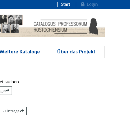
Start
Login
Weitere Kataloge
Über das Projekt
et suchen.
räge
2 Einträge