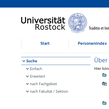
Browsen
direkt zum Inhalt
Start
Personenindex
Über
Suche
Hier kön
Einfach
Erweitert
nach Fachgebiet
nach Fakultät / Sektion