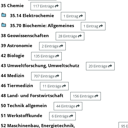
35 Chemie
117 Einträge
35.14 Elektrochemie
1 Eintrag
35.70 Biochemie: Allgemeines
1 Eintrag
38 Geowissenschaften
28 Einträge
39 Astronomie
2 Einträge
42 Biologie
135 Einträge
43 Umweltforschung, Umweltschutz
20 Einträge
44 Medizin
707 Einträge
46 Tiermedizin
11 Einträge
48 Land- und Forstwirtschaft
156 Einträge
50 Technik allgemein
44 Einträge
51 Werkstoffkunde
6 Einträge
52 Maschinenbau, Energietechnik,
95 