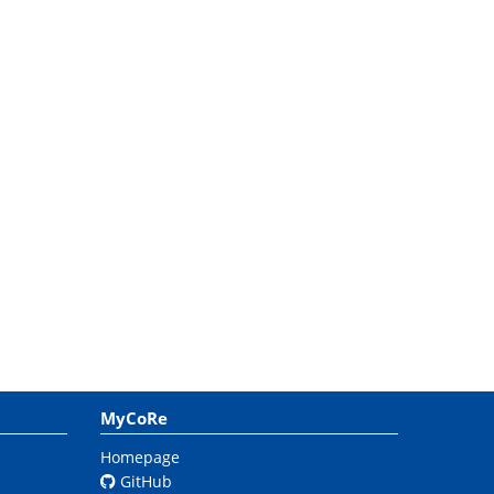
MyCoRe
Homepage
GitHub