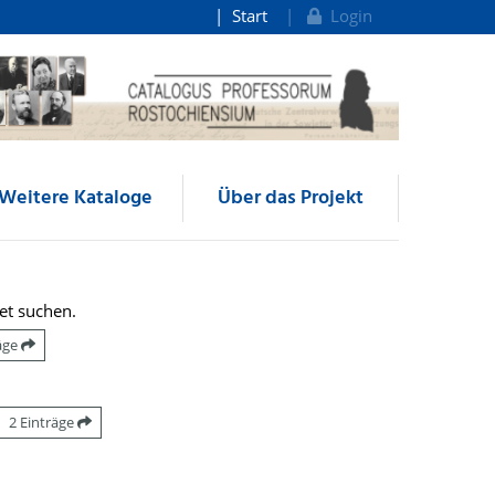
Start
Login
Weitere Kataloge
Über das Projekt
et suchen.
räge
2 Einträge