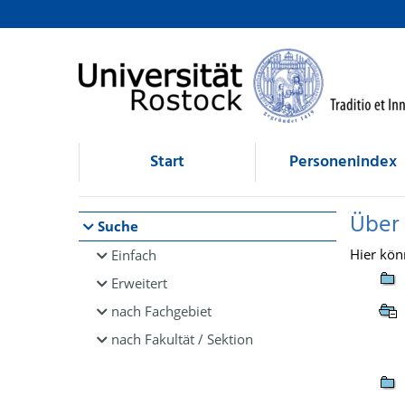
Browsen
direkt zum Inhalt
Start
Personenindex
Über
Suche
Hier kön
Einfach
Erweitert
nach Fachgebiet
nach Fakultät / Sektion