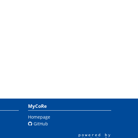
MyCoRe
Homepage
GitHub