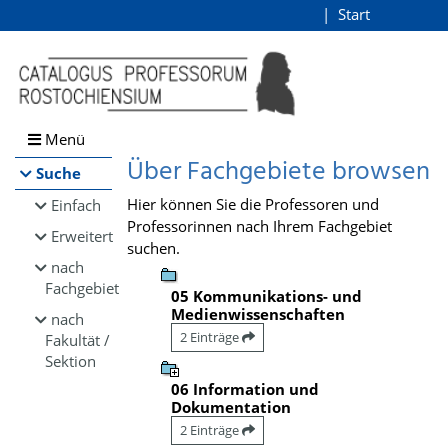
Browsen
Start
Login
direkt zum Inhalt
Menü
Über Fachgebiete browsen
Suche
Hier können Sie die Professoren und
Einfach
Professorinnen nach Ihrem Fachgebiet
Erweitert
suchen.
nach
Fachgebiet
05 Kommunikations- und
Medienwissenschaften
nach
2 Einträge
Fakultät /
Sektion
06 Information und
Dokumentation
2 Einträge