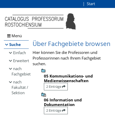
Browsen
Start
Login
direkt zum Inhalt
Menü
Über Fachgebiete browsen
Suche
Hier können Sie die Professoren und
Einfach
Professorinnen nach Ihrem Fachgebiet
Erweitert
suchen.
nach
Fachgebiet
05 Kommunikations- und
Medienwissenschaften
nach
2 Einträge
Fakultät /
Sektion
06 Information und
Dokumentation
2 Einträge