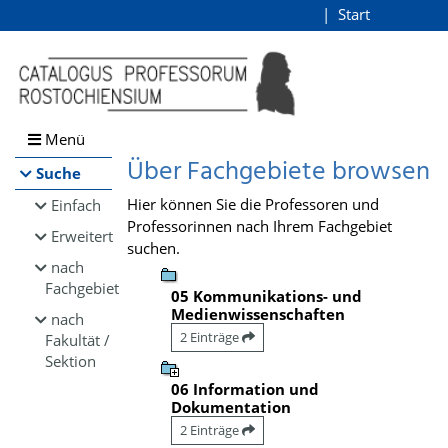
Browsen
Start
Login
direkt zum Inhalt
Menü
Über Fachgebiete browsen
Suche
Hier können Sie die Professoren und
Einfach
Professorinnen nach Ihrem Fachgebiet
Erweitert
suchen.
nach
Fachgebiet
05 Kommunikations- und
Medienwissenschaften
nach
2 Einträge
Fakultät /
Sektion
06 Information und
Dokumentation
2 Einträge