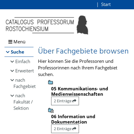
Browsen
Start
Login
direkt zum Inhalt
Menü
Über Fachgebiete browsen
Suche
Hier können Sie die Professoren und
Einfach
Professorinnen nach Ihrem Fachgebiet
Erweitert
suchen.
nach
Fachgebiet
05 Kommunikations- und
Medienwissenschaften
nach
2 Einträge
Fakultät /
Sektion
06 Information und
Dokumentation
2 Einträge