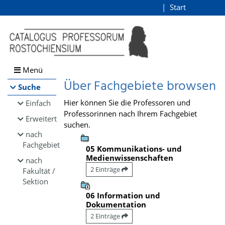
Browsen
Start
Login
direkt zum Inhalt
Menü
Über Fachgebiete browsen
Suche
Hier können Sie die Professoren und
Einfach
Professorinnen nach Ihrem Fachgebiet
Erweitert
suchen.
nach
Fachgebiet
05 Kommunikations- und
Medienwissenschaften
nach
2 Einträge
Fakultät /
Sektion
06 Information und
Dokumentation
2 Einträge