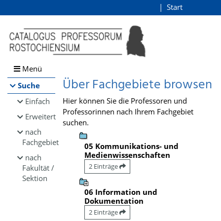
Browsen
Start
Login
direkt zum Inhalt
Menü
Über Fachgebiete browsen
Suche
Hier können Sie die Professoren und
Einfach
Professorinnen nach Ihrem Fachgebiet
Erweitert
suchen.
nach
Fachgebiet
05 Kommunikations- und
Medienwissenschaften
nach
2 Einträge
Fakultät /
Sektion
06 Information und
Dokumentation
2 Einträge