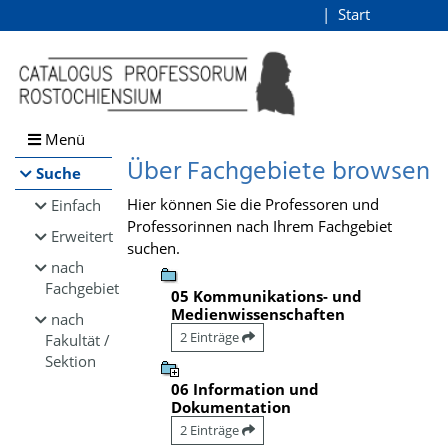
Browsen
Start
Login
direkt zum Inhalt
Menü
Über Fachgebiete browsen
Suche
Hier können Sie die Professoren und
Einfach
Professorinnen nach Ihrem Fachgebiet
Erweitert
suchen.
nach
Fachgebiet
05 Kommunikations- und
Medienwissenschaften
nach
2 Einträge
Fakultät /
Sektion
06 Information und
Dokumentation
2 Einträge