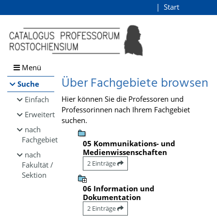
Browsen
Start
Login
direkt zum Inhalt
Menü
Über Fachgebiete browsen
Suche
Hier können Sie die Professoren und
Einfach
Professorinnen nach Ihrem Fachgebiet
Erweitert
suchen.
nach
Fachgebiet
05 Kommunikations- und
Medienwissenschaften
nach
2 Einträge
Fakultät /
Sektion
06 Information und
Dokumentation
2 Einträge