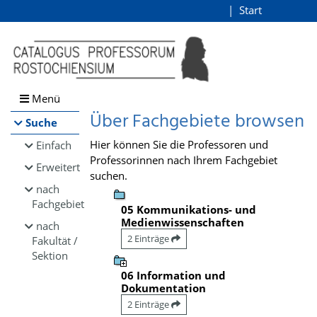
Browsen
Start
Login
direkt zum Inhalt
Menü
Über Fachgebiete browsen
Suche
Hier können Sie die Professoren und
Einfach
Professorinnen nach Ihrem Fachgebiet
Erweitert
suchen.
nach
Fachgebiet
05 Kommunikations- und
Medienwissenschaften
nach
2 Einträge
Fakultät /
Sektion
06 Information und
Dokumentation
2 Einträge