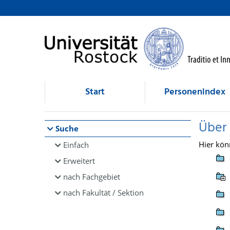
Browsen
direkt zum Inhalt
Start
Personenindex
Über
Suche
Hier kön
Einfach
Erweitert
nach Fachgebiet
nach Fakultät / Sektion