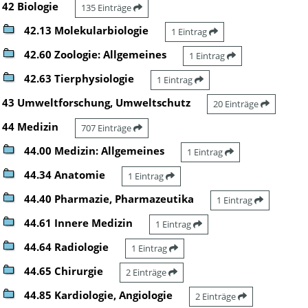
42 Biologie
135 Einträge
42.13 Molekularbiologie
1 Eintrag
42.60 Zoologie: Allgemeines
1 Eintrag
42.63 Tierphysiologie
1 Eintrag
43 Umweltforschung, Umweltschutz
20 Einträge
44 Medizin
707 Einträge
44.00 Medizin: Allgemeines
1 Eintrag
44.34 Anatomie
1 Eintrag
44.40 Pharmazie, Pharmazeutika
1 Eintrag
44.61 Innere Medizin
1 Eintrag
44.64 Radiologie
1 Eintrag
44.65 Chirurgie
2 Einträge
44.85 Kardiologie, Angiologie
2 Einträge