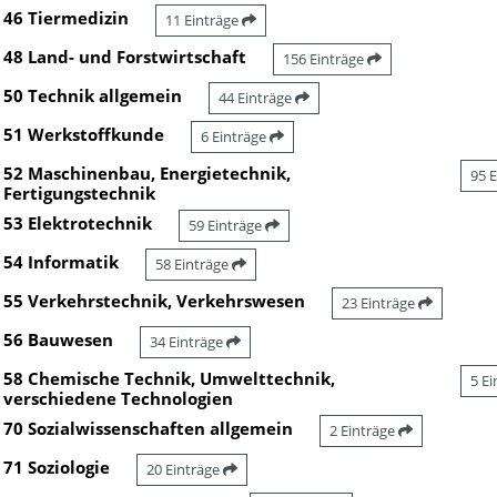
46 Tiermedizin
11 Einträge
48 Land- und Forstwirtschaft
156 Einträge
50 Technik allgemein
44 Einträge
51 Werkstoffkunde
6 Einträge
52 Maschinenbau, Energietechnik,
95 
Fertigungstechnik
53 Elektrotechnik
59 Einträge
54 Informatik
58 Einträge
55 Verkehrstechnik, Verkehrswesen
23 Einträge
56 Bauwesen
34 Einträge
58 Chemische Technik, Umwelttechnik,
5 E
verschiedene Technologien
70 Sozialwissenschaften allgemein
2 Einträge
71 Soziologie
20 Einträge