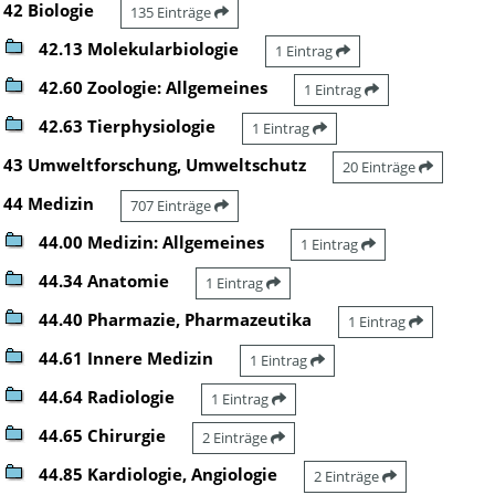
42 Biologie
135 Einträge
42.13 Molekularbiologie
1 Eintrag
42.60 Zoologie: Allgemeines
1 Eintrag
42.63 Tierphysiologie
1 Eintrag
43 Umweltforschung, Umweltschutz
20 Einträge
44 Medizin
707 Einträge
44.00 Medizin: Allgemeines
1 Eintrag
44.34 Anatomie
1 Eintrag
44.40 Pharmazie, Pharmazeutika
1 Eintrag
44.61 Innere Medizin
1 Eintrag
44.64 Radiologie
1 Eintrag
44.65 Chirurgie
2 Einträge
44.85 Kardiologie, Angiologie
2 Einträge