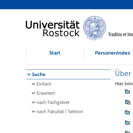
Browsen
direkt zum Inhalt
Start
Personenindex
Über
Suche
Hier kön
Einfach
Erweitert
nach Fachgebiet
nach Fakultät / Sektion