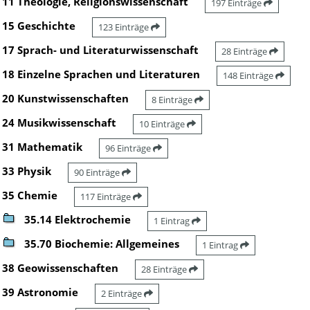
11 Theologie, Religionswissenschaft
197 Einträge
15 Geschichte
123 Einträge
17 Sprach- und Literaturwissenschaft
28 Einträge
18 Einzelne Sprachen und Literaturen
148 Einträge
20 Kunstwissenschaften
8 Einträge
24 Musikwissenschaft
10 Einträge
31 Mathematik
96 Einträge
33 Physik
90 Einträge
35 Chemie
117 Einträge
35.14 Elektrochemie
1 Eintrag
35.70 Biochemie: Allgemeines
1 Eintrag
38 Geowissenschaften
28 Einträge
39 Astronomie
2 Einträge