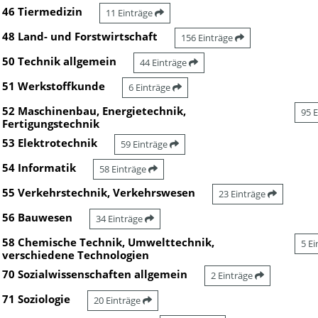
46 Tiermedizin
11 Einträge
48 Land- und Forstwirtschaft
156 Einträge
50 Technik allgemein
44 Einträge
51 Werkstoffkunde
6 Einträge
52 Maschinenbau, Energietechnik,
95 
Fertigungstechnik
53 Elektrotechnik
59 Einträge
54 Informatik
58 Einträge
55 Verkehrstechnik, Verkehrswesen
23 Einträge
56 Bauwesen
34 Einträge
58 Chemische Technik, Umwelttechnik,
5 E
verschiedene Technologien
70 Sozialwissenschaften allgemein
2 Einträge
71 Soziologie
20 Einträge