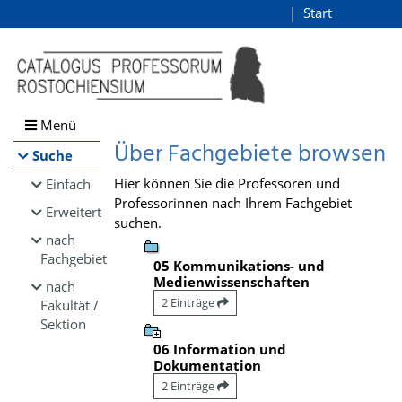
Browsen
Start
Login
direkt zum Inhalt
Menü
Über Fachgebiete browsen
Suche
Hier können Sie die Professoren und
Einfach
Professorinnen nach Ihrem Fachgebiet
Erweitert
suchen.
nach
Fachgebiet
05 Kommunikations- und
Medienwissenschaften
nach
2 Einträge
Fakultät /
Sektion
06 Information und
Dokumentation
2 Einträge