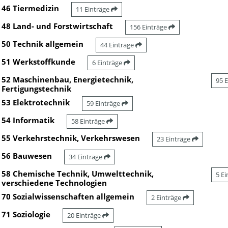
46 Tiermedizin
11 Einträge
48 Land- und Forstwirtschaft
156 Einträge
50 Technik allgemein
44 Einträge
51 Werkstoffkunde
6 Einträge
52 Maschinenbau, Energietechnik,
95 
Fertigungstechnik
53 Elektrotechnik
59 Einträge
54 Informatik
58 Einträge
55 Verkehrstechnik, Verkehrswesen
23 Einträge
56 Bauwesen
34 Einträge
58 Chemische Technik, Umwelttechnik,
5 E
verschiedene Technologien
70 Sozialwissenschaften allgemein
2 Einträge
71 Soziologie
20 Einträge