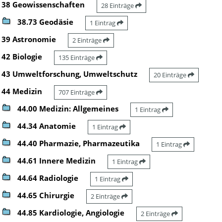
38 Geowissenschaften
28 Einträge
38.73 Geodäsie
1 Eintrag
39 Astronomie
2 Einträge
42 Biologie
135 Einträge
43 Umweltforschung, Umweltschutz
20 Einträge
44 Medizin
707 Einträge
44.00 Medizin: Allgemeines
1 Eintrag
44.34 Anatomie
1 Eintrag
44.40 Pharmazie, Pharmazeutika
1 Eintrag
44.61 Innere Medizin
1 Eintrag
44.64 Radiologie
1 Eintrag
44.65 Chirurgie
2 Einträge
44.85 Kardiologie, Angiologie
2 Einträge