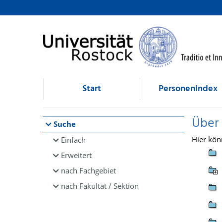
Browsen
direkt zum Inhalt
Start
Personenindex
Über
Suche
Hier kön
Einfach
Erweitert
nach Fachgebiet
nach Fakultät / Sektion