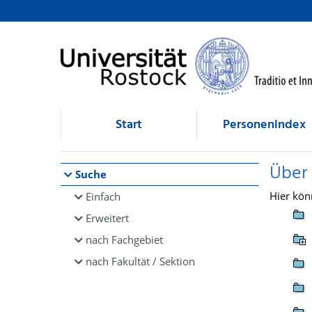
Browsen
direkt zum Inhalt
Start
Personenindex
Über
Suche
Hier kön
Einfach
Erweitert
nach Fachgebiet
nach Fakultät / Sektion