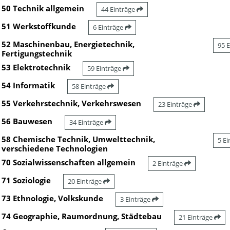
50 Technik allgemein
44 Einträge
51 Werkstoffkunde
6 Einträge
52 Maschinenbau, Energietechnik,
95 
Fertigungstechnik
53 Elektrotechnik
59 Einträge
54 Informatik
58 Einträge
55 Verkehrstechnik, Verkehrswesen
23 Einträge
56 Bauwesen
34 Einträge
58 Chemische Technik, Umwelttechnik,
5 E
verschiedene Technologien
70 Sozialwissenschaften allgemein
2 Einträge
71 Soziologie
20 Einträge
73 Ethnologie, Volkskunde
3 Einträge
74 Geographie, Raumordnung, Städtebau
21 Einträge