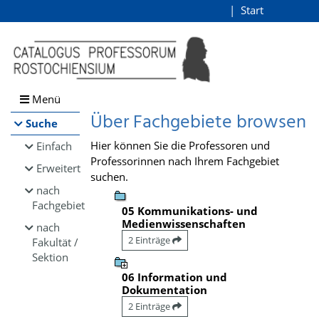
Browsen
Start
Login
direkt zum Inhalt
Menü
Über Fachgebiete browsen
Suche
Hier können Sie die Professoren und
Einfach
Professorinnen nach Ihrem Fachgebiet
Erweitert
suchen.
nach
Fachgebiet
05 Kommunikations- und
Medienwissenschaften
nach
2 Einträge
Fakultät /
Sektion
06 Information und
Dokumentation
2 Einträge