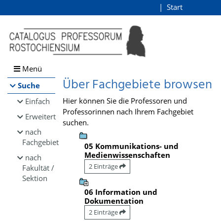
Browsen
Start
Login
direkt zum Inhalt
Menü
Über Fachgebiete browsen
Suche
Hier können Sie die Professoren und
Einfach
Professorinnen nach Ihrem Fachgebiet
Erweitert
suchen.
nach
Fachgebiet
05 Kommunikations- und
Medienwissenschaften
nach
2 Einträge
Fakultät /
Sektion
06 Information und
Dokumentation
2 Einträge