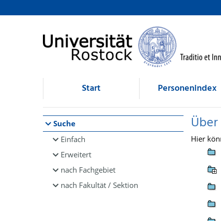
Browsen
direkt zum Inhalt
Start
Personenindex
Über
Suche
Hier kön
Einfach
Erweitert
nach Fachgebiet
nach Fakultät / Sektion