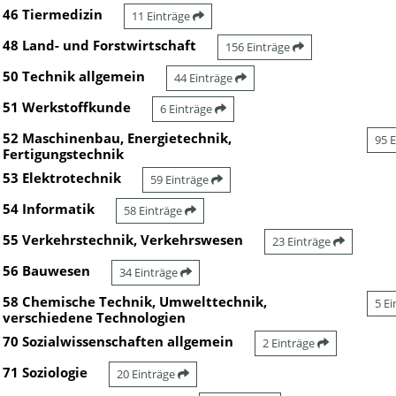
46 Tiermedizin
11 Einträge
48 Land- und Forstwirtschaft
156 Einträge
50 Technik allgemein
44 Einträge
51 Werkstoffkunde
6 Einträge
52 Maschinenbau, Energietechnik,
95 
Fertigungstechnik
53 Elektrotechnik
59 Einträge
54 Informatik
58 Einträge
55 Verkehrstechnik, Verkehrswesen
23 Einträge
56 Bauwesen
34 Einträge
58 Chemische Technik, Umwelttechnik,
5 E
verschiedene Technologien
70 Sozialwissenschaften allgemein
2 Einträge
71 Soziologie
20 Einträge