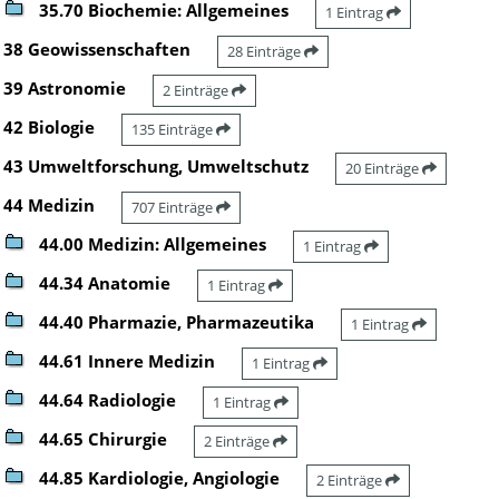
35.70 Biochemie: Allgemeines
1 Eintrag
38 Geowissenschaften
28 Einträge
39 Astronomie
2 Einträge
42 Biologie
135 Einträge
43 Umweltforschung, Umweltschutz
20 Einträge
44 Medizin
707 Einträge
44.00 Medizin: Allgemeines
1 Eintrag
44.34 Anatomie
1 Eintrag
44.40 Pharmazie, Pharmazeutika
1 Eintrag
44.61 Innere Medizin
1 Eintrag
44.64 Radiologie
1 Eintrag
44.65 Chirurgie
2 Einträge
44.85 Kardiologie, Angiologie
2 Einträge