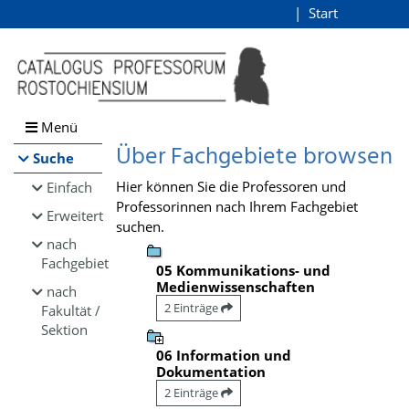
Browsen
Start
Login
direkt zum Inhalt
Menü
Über Fachgebiete browsen
Suche
Hier können Sie die Professoren und
Einfach
Professorinnen nach Ihrem Fachgebiet
Erweitert
suchen.
nach
Fachgebiet
05 Kommunikations- und
Medienwissenschaften
nach
2 Einträge
Fakultät /
Sektion
06 Information und
Dokumentation
2 Einträge