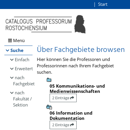
Browsen
Start
Login
direkt zum Inhalt
Menü
Über Fachgebiete browsen
Suche
Hier können Sie die Professoren und
Einfach
Professorinnen nach Ihrem Fachgebiet
Erweitert
suchen.
nach
Fachgebiet
05 Kommunikations- und
Medienwissenschaften
nach
2 Einträge
Fakultät /
Sektion
06 Information und
Dokumentation
2 Einträge