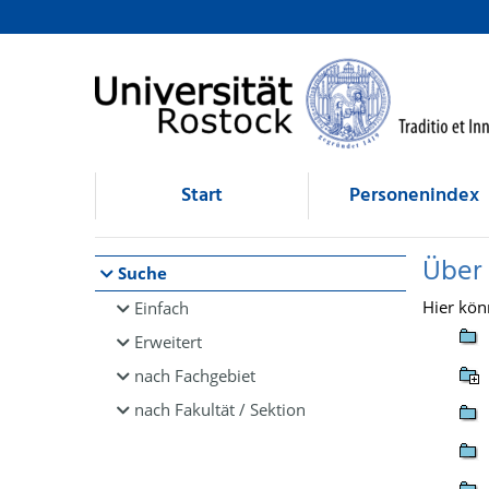
Browsen
direkt zum Inhalt
Start
Personenindex
Über
Suche
Hier kön
Einfach
Erweitert
nach Fachgebiet
nach Fakultät / Sektion