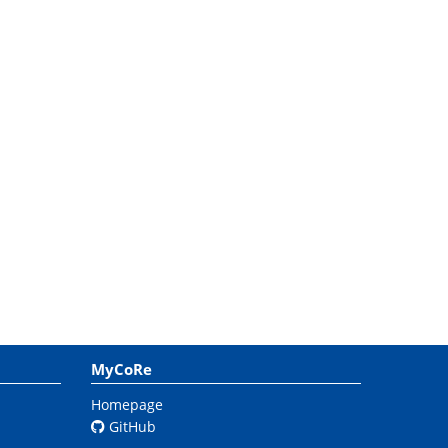
MyCoRe
Homepage
GitHub