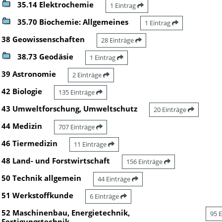
35.14 Elektrochemie
1 Eintrag
35.70 Biochemie: Allgemeines
1 Eintrag
38 Geowissenschaften
28 Einträge
38.73 Geodäsie
1 Eintrag
39 Astronomie
2 Einträge
42 Biologie
135 Einträge
43 Umweltforschung, Umweltschutz
20 Einträge
44 Medizin
707 Einträge
46 Tiermedizin
11 Einträge
48 Land- und Forstwirtschaft
156 Einträge
50 Technik allgemein
44 Einträge
51 Werkstoffkunde
6 Einträge
52 Maschinenbau, Energietechnik,
95 
Fertigungstechnik