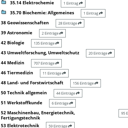
35.14 Elektrochemie
1 Eintrag
35.70 Biochemie: Allgemeines
1 Eintrag
38 Geowissenschaften
28 Einträge
39 Astronomie
2 Einträge
42 Biologie
135 Einträge
43 Umweltforschung, Umweltschutz
20 Einträge
44 Medizin
707 Einträge
46 Tiermedizin
11 Einträge
48 Land- und Forstwirtschaft
156 Einträge
50 Technik allgemein
44 Einträge
51 Werkstoffkunde
6 Einträge
52 Maschinenbau, Energietechnik,
95 
Fertigungstechnik
53 Elektrotechnik
59 Einträge