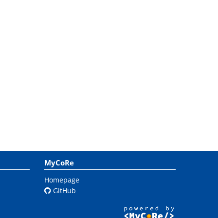
MyCoRe
Homepage
GitHub