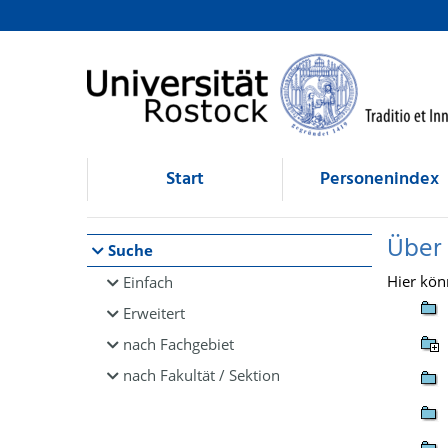
Browsen
direkt zum Inhalt
Start
Personenindex
Über
Suche
Hier kön
Einfach
Erweitert
nach Fachgebiet
nach Fakultät / Sektion