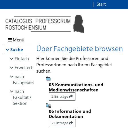
Browsen
Start
Login
direkt zum Inhalt
Menü
Über Fachgebiete browsen
Suche
Hier können Sie die Professoren und
Einfach
Professorinnen nach Ihrem Fachgebiet
Erweitert
suchen.
nach
Fachgebiet
05 Kommunikations- und
Medienwissenschaften
nach
2 Einträge
Fakultät /
Sektion
06 Information und
Dokumentation
2 Einträge